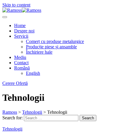
Skip to content
Home
Despre noi
Servicii
Comerț cu produse metalurgice
Producție piese și ansamble
Închiriere hale
Mediu
Contact
Română
English
Cerere Ofertă
Tehnologii
Ramoss
>
Tehnologii
>
Tehnologii
Search for:
Search
Tehnologii