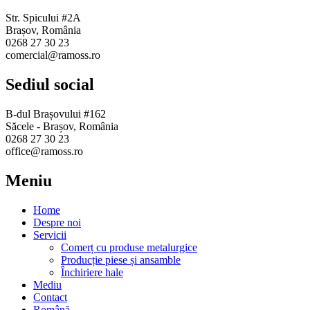
Str. Spicului #2A
Brașov, România
0268 27 30 23
comercial@ramoss.ro
Sediul social
B-dul Brașovului #162
Săcele - Brașov, România
0268 27 30 23
office@ramoss.ro
Meniu
Home
Despre noi
Servicii
Comerț cu produse metalurgice
Producție piese și ansamble
Închiriere hale
Mediu
Contact
Română