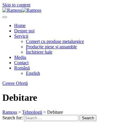
Skip to content
Home
Despre noi
Servicii
Comerț cu produse metalurgice
Producție piese și ansamble
Închiriere hale
Mediu
Contact
Română
English
Cerere Ofertă
Debitare
Ramoss
>
Tehnologii
>
Debitare
Search for:
Search