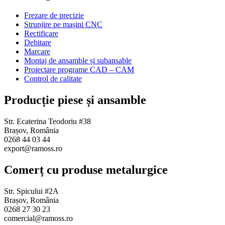
Frezare de precizie
Strunjire pe mașini CNC
Rectificare
Debitare
Marcare
Montaj de ansamble și subansable
Proiectare programe CAD – CAM
Control de calitate
Producție piese și ansamble
Str. Ecaterina Teodoriu #38
Brașov, România
0268 44 03 44
export@ramoss.ro
Comerț cu produse metalurgice
Str. Spicului #2A
Brașov, România
0268 27 30 23
comercial@ramoss.ro