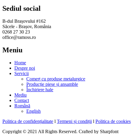
Sediul social
B-dul Brașovului #162
Săcele - Brașov, România
0268 27 30 23
office@ramoss.ro
Meniu
Home
Despre noi
Servicii
Comerț cu produse metalurgice
Producție piese și ansamble
Închiriere hale
Mediu
Contact
Română
English
Politica de confidențialitate
l
Termeni și condiții
l
Politica de cookies
Copyright © 2021 All Rights Reserved. Crafted by Sharpfont